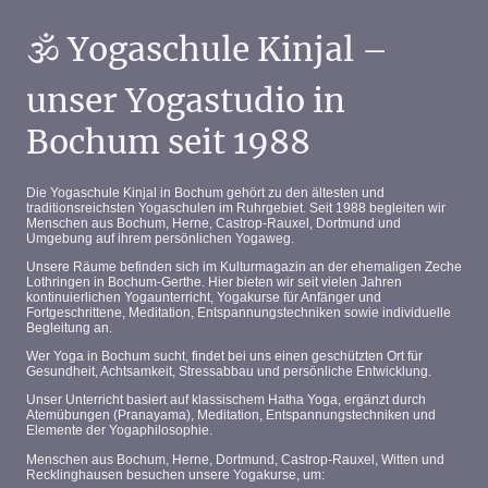
🕉️ Yogaschule Kinjal –
unser Yogastudio in
Bochum seit 1988
Die Yogaschule Kinjal in Bochum gehört zu den ältesten und
traditionsreichsten Yogaschulen im Ruhrgebiet. Seit 1988 begleiten wir
Menschen aus Bochum, Herne, Castrop-Rauxel, Dortmund und
Umgebung auf ihrem persönlichen Yogaweg.
Unsere Räume befinden sich im Kulturmagazin an der ehemaligen Zeche
Lothringen in Bochum-Gerthe. Hier bieten wir seit vielen Jahren
kontinuierlichen Yogaunterricht, Yogakurse für Anfänger und
Fortgeschrittene, Meditation, Entspannungstechniken sowie individuelle
Begleitung an.
Wer Yoga in Bochum sucht, findet bei uns einen geschützten Ort für
Gesundheit, Achtsamkeit, Stressabbau und persönliche Entwicklung.
Unser Unterricht basiert auf klassischem Hatha Yoga, ergänzt durch
Atemübungen (Pranayama), Meditation, Entspannungstechniken und
Elemente der Yogaphilosophie.
Menschen aus Bochum, Herne, Dortmund, Castrop-Rauxel, Witten und
Recklinghausen besuchen unsere Yogakurse, um: