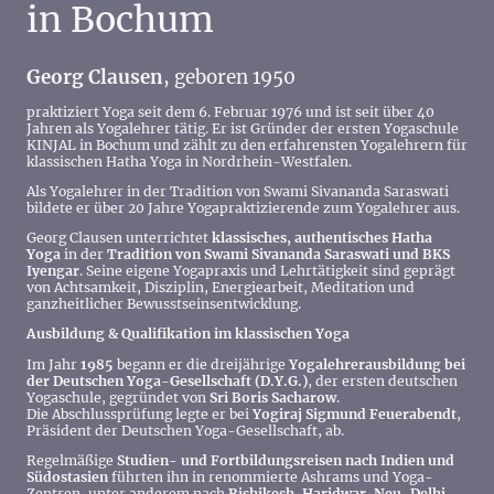
in Bochum
Georg Clausen
, geboren 1950
praktiziert Yoga seit dem 6. Februar 1976 und ist seit über 40
Jahren als Yogalehrer tätig. Er ist Gründer der ersten Yogaschule
KINJAL in Bochum und zählt zu den erfahrensten Yogalehrern für
klassischen Hatha Yoga in Nordrhein-Westfalen.
Als Yogalehrer in der Tradition von Swami Sivananda Saraswati
bildete er über 20 Jahre Yogapraktizierende zum Yogalehrer aus.
Georg Clausen unterrichtet
klassisches, authentisches Hatha
Yoga
in der
Tradition von Swami Sivananda Saraswati und BKS
Iyengar
. Seine eigene Yogapraxis und Lehrtätigkeit sind geprägt
von Achtsamkeit, Disziplin, Energiearbeit, Meditation und
ganzheitlicher Bewusstseinsentwicklung.
Ausbildung & Qualifikation im klassischen Yoga
Im Jahr
1985
begann er die dreijährige
Yogalehrerausbildung bei
der Deutschen Yoga-Gesellschaft (D.Y.G.)
, der ersten deutschen
Yogaschule, gegründet von
Sri Boris Sacharow
.
Die Abschlussprüfung legte er bei
Yogiraj Sigmund Feuerabendt
,
Präsident der Deutschen Yoga-Gesellschaft, ab.
Regelmäßige
Studien- und Fortbildungsreisen nach Indien und
Südostasien
führten ihn in renommierte Ashrams und Yoga-
Zentren, unter anderem nach
Rishikesh, Haridwar, Neu-Delhi,