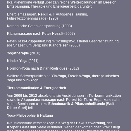
Ilka Mietenkorte verfügt über zahlreiche
Weiterbildungen im Bereich
Entspannung, Therapie und Energiearbeit
, darunter:
Energiemassagen,
Reiki I & II
, Autogenes Training,
Fußreflexzonenmassage (1996)
Koreanische Gelenkentspannung (1993)
Klangmassage nach Peter Hess®
(2007)
Peter-Hess-Gruppenleitung mit lösungsfokussierter Gesprächsführung
(de Shazer/Kim Berg) und Klangreisen (2008)
Yogatherapie
(2010)
Kinder-Yoga
(2011)
Hormon-Yoga nach Dinah Rodrigues
(2012)
Weitere Schwerpunkte sind
Yin-Yoga
,
Faszien-Yoga
,
therapeutisches
Yoga
und
Vini-Yoga
.
Tierkommunikation & Energiearbeit
Von
2009 bis 2012
absolvierte sie Ausbildungen in
Tierkommunikation
sowie in
Akupunkturmassage nach Penzel für Tiere
. Ergänzend nahm
sie an Seminaren u. a. zu
Ethnobotanik & Pflanzenheilkunde (Wolf-
Dieter Storl)
teil.
Yoga-Philosophie & Haltung
Ilka Mietenkorte versteht
Yoga als Weg der Bewusstwerdung
, der
Körper, Geist und Seele
verbindet. Neben der körperlichen Praxis liegt