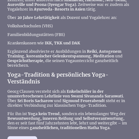
Auroville und Poona (Iyengar Yoga)
. Zeitweise war er zudem als
Yogalehrer in
Ayurveda-Resorts in Asien
tätig.
Über
20 Jahre Lehrtätigkeit
als Dozent und Yogalehrer an:
Volkshochschulen (VHS)
Familienbildungsstätten (FBS)
Krankenkassen wie
IKK, TKK und DAK
Ergänzend absolvierte er Ausbildungen in
Reiki
,
Autogenem
Training
,
koreanischer Gelenkentspannung
,
Meditation
und
Gesprächstherapie
, die seinen Yogaunterricht ganzheitlich
bereichern.
Yoga-Tradition & persönliches Yoga-
Verständnis
Georg Clausen versteht sich als
Enkelschüler in der
ununterbrochenen Lehrlinie von Swami Sivananda Saraswati
.
Über
Sri Boris Sacharow
und
Sigmund Feuerabendt
steht er in
direkter Verbindung zur klassischen Yoga-Tradition.
Für ihn ist
Yoga kein Trend
, sondern ein lebenslanger Weg der
Bewusstwerdung, inneren Reifung und Selbstverantwortung
,
den er seit fast fünf Jahrzehnten lebt, lehrt und weitergibt – im
Sinne eines
ganzheitlichen, traditionellen Hatha Yoga
.