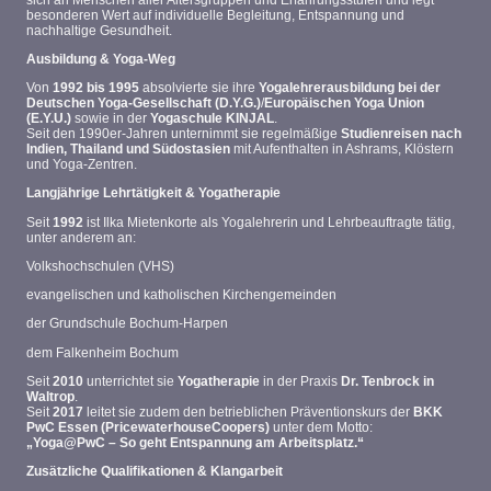
besonderen Wert auf individuelle Begleitung, Entspannung und
nachhaltige Gesundheit.
Ausbildung & Yoga-Weg
Von
1992 bis 1995
absolvierte sie ihre
Yogalehrerausbildung bei der
Deutschen Yoga-Gesellschaft (D.Y.G.)
/
Europäischen Yoga Union
(E.Y.U.)
sowie in der
Yogaschule KINJAL
.
Seit den 1990er-Jahren unternimmt sie regelmäßige
Studienreisen nach
Indien, Thailand und Südostasien
mit Aufenthalten in Ashrams, Klöstern
und Yoga-Zentren.
Langjährige Lehrtätigkeit & Yogatherapie
Seit
1992
ist Ilka Mietenkorte als Yogalehrerin und Lehrbeauftragte tätig,
unter anderem an:
Volkshochschulen (VHS)
evangelischen und katholischen Kirchengemeinden
der Grundschule Bochum-Harpen
dem Falkenheim Bochum
Seit
2010
unterrichtet sie
Yogatherapie
in der Praxis
Dr. Tenbrock in
Waltrop
.
Seit
2017
leitet sie zudem den betrieblichen Präventionskurs der
BKK
PwC Essen (PricewaterhouseCoopers)
unter dem Motto:
„Yoga@PwC – So geht Entspannung am Arbeitsplatz.“
Zusätzliche Qualifikationen & Klangarbeit