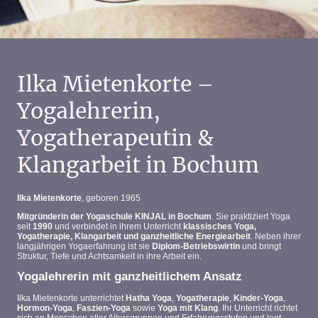
Ilka Mietenkorte –
Yogalehrerin,
Yogatherapeutin &
Klangarbeit in Bochum
Ilka Mietenkorte
, geboren 1965
Mitgründerin der Yogaschule KINJAL in Bochum
. Sie praktiziert Yoga
seit
1990
und verbindet in ihrem Unterricht
klassisches Yoga,
Yogatherapie, Klangarbeit und ganzheitliche Energiearbeit
. Neben ihrer
langjährigen Yogaerfahrung ist sie
Diplom-Betriebswirtin
und bringt
Struktur, Tiefe und Achtsamkeit in ihre Arbeit ein.
Yogalehrerin mit ganzheitlichem Ansatz
Ilka Mietenkorte unterrichtet
Hatha Yoga
,
Yogatherapie
,
Kinder-Yoga
,
Hormon-Yoga
,
Faszien-Yoga
sowie
Yoga mit Klang
. Ihr Unterricht richtet
sich an Menschen aller Altersgruppen und Erfahrungsstufen und legt