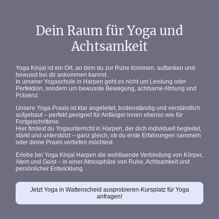
Dein Raum für Yoga und
Achtsamkeit
Yoga Kinjal
ist ein Ort, an dem du zur Ruhe kommen, auftanken und
bewusst bei dir ankommen kannst.
In unserer
Yogaschule in Harpen
geht es nicht um Leistung oder
Perfektion, sondern um
bewusste Bewegung, achtsame Atmung und
Präsenz
.
Unsere
Yoga-Praxis
ist
klar angeleitet, bodenständig und verständlich
aufgebaut
– perfekt geeignet für
Anfänger:innen
ebenso wie für
Fortgeschrittene
.
Hier findest du
Yogaunterricht in Harpen
, der dich individuell begleitet,
stärkt und unterstützt – ganz gleich, ob du erste Erfahrungen sammeln
oder deine Praxis vertiefen möchtest.
Erlebe bei
Yoga Kinjal Harpen
die wohltuende Verbindung von
Körper,
Atem und Geist
– in einer Atmosphäre von Ruhe, Achtsamkeit und
persönlicher Entwicklung.
Jetzt Yoga in Wattenscheid ausprobieren-Kursplatz für Yoga
anfragen!