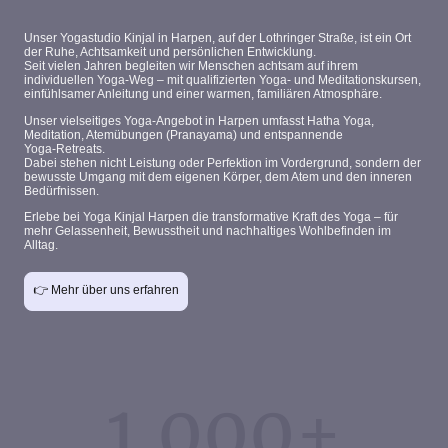
Unser
Yogastudio Kinjal in Harpen
, auf der
Lothringer Straße
, ist ein Ort
der
Ruhe, Achtsamkeit und persönlichen Entwicklung
.
Seit vielen Jahren begleiten wir Menschen achtsam auf ihrem
individuellen
Yoga‑Weg
– mit qualifizierten
Yoga‑ und Meditationskursen
,
einfühlsamer Anleitung und einer warmen, familiären Atmosphäre.
Unser vielseitiges
Yoga‑Angebot in Harpen
umfasst
Hatha Yoga
,
Meditation
,
Atemübungen (Pranayama)
und
entspannende
Yoga‑Retreats
.
Dabei stehen nicht Leistung oder Perfektion im Vordergrund, sondern der
bewusste Umgang mit dem eigenen Körper
, dem Atem und den inneren
Bedürfnissen.
Erlebe bei
Yoga Kinjal Harpen
die
transformative Kraft des Yoga
– für
mehr Gelassenheit, Bewusstheit und nachhaltiges Wohlbefinden im
Alltag.
👉 Mehr über uns erfahren
1.000+