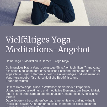
Vielfältiges Yoga-
Meditations-Angebot
Hatha Yoga & Meditation in
Harpen
– Yoga Kinjal
Ob intensives
Hatha Yoga
, bewusst geführte
Atemtechniken (Pranayama)
,
achtsame Meditation
oder
ganzheitliche Entspannungsangebote
– in der
Yogaschule Kinjal in Harpen
findest du ein vielseitiges und fortlaufendes
Yoga‑Kursangebot
für unterschiedliche Bedürfnisse und
Erfahrungsstufen.
Unsere
Hatha‑Yoga‑Kurse in Wattenscheid
verbinden
körperliche
Übungen
,
bewusste Atmung
und
meditative Elemente
, um
Beweglichkeit
,
innere Ruhe
,
Stressabbau
und
nachhaltige Gesundheit
ganzheitlich zu
fördern.
Dabei legen wir besonderen Wert auf eine
achtsame und individuelle
Praxis
, die sowohl
Anfänger:innen
als auch
erfahrene Yogis
auf ihrem