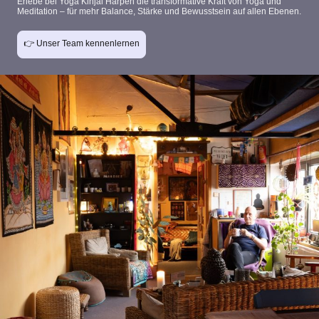
Erlebe bei
Yoga Kinjal Harpen
die
transformative Kraft von Yoga und
Meditation
– für mehr Balance, Stärke und Bewusstsein auf allen Ebenen.
👉 Unser Team kennenlernen